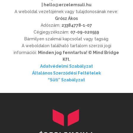
|
hello@erzelemsuli.hu
A weboldal vezetőjének vagy tulajdonosának neve:
Grósz Ákos
Adószám:
23384778-1-07
Cégjegyzékszám:
07-09-020559
Bármilyen szakmai kapcsolat vagy tagság
A weboldalon található tartalom szerzői jogi
információi:
Minden jog fenntartva! © Mind Bridge
Kft.
Adatvédelmi Szabályzat
Általános Szerződési Feltételek
“Süti” Szabályzat