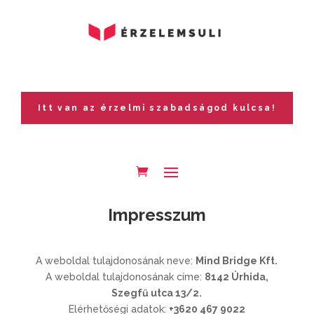
Itt van az érzelmi szabadságod kulcsa!
Impresszum
A weboldal tulajdonosának neve:
Mind Bridge Kft.
A weboldal tulajdonosának címe:
8142 Úrhida,
Szegfű utca 13/2.
Elérhetőségi adatok:
+3620 467 9022