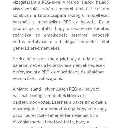
vizsgálatára a REG-ekre. A Marco Island-i haladó
visszavonulás során, amelyről említést tettem
korábban, a kutatócsapata biológiai modelleket
használt a mechanikus REG-ek helyett. Ez a
kísérlet azt mutatta, hogy a résztvevők tudatos
szándéka és emelkedett érzelmei képesek
voltak befolyásolni a biológiai modellek által
generált eredményeket.
Ezek a példák azt mutatják, hogy a tudatosság,
az érzelmek és a kollektív események képesek
befolyásolni a REG-ek működését, és általában
véve a fizikai valóságot is.
A Marco Island-i elvonuláson REG-ek helyett
használt biológiai modellek klónozott
baktériumok voltak. Ezeknek a baktériumoknak a
plazmidjaikat programozták úgy, hogy zöld vagy
piros fluoreszkáló fehérjét termeljenek. Ez a
biológiai modell lehetővé tette, hogy a