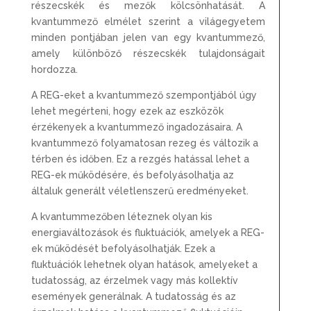
részecskék és mezők kölcsönhatását. A
kvantummező elmélet szerint a világegyetem
minden pontjában jelen van egy kvantummező,
amely különböző részecskék tulajdonságait
hordozza.
A REG-eket a kvantummező szempontjából úgy
lehet megérteni, hogy ezek az eszközök
érzékenyek a kvantummező ingadozásaira. A
kvantummező folyamatosan rezeg és változik a
térben és időben. Ez a rezgés hatással lehet a
REG-ek működésére, és befolyásolhatja az
általuk generált véletlenszerű eredményeket.
A kvantummezőben léteznek olyan kis
energiaváltozások és fluktuációk, amelyek a REG-
ek működését befolyásolhatják. Ezek a
fluktuációk lehetnek olyan hatások, amelyeket a
tudatosság, az érzelmek vagy más kollektív
események generálnak. A tudatosság és az