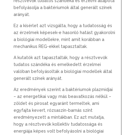
résztvevők tudatos szándéka és érzelmi állapota
befolyásolja a baktériumok által generált színek
arányát.
Ez a kísérlet azt vizsgálta, hogy a tudatosság és
az érzelmek képesek-e hasonló hatást gyakorolni
a biológiai modellekre, mint amit korábban a
mechanikus REG-ekkel tapasztaltak.
A
kutatók azt tapasztalták, hogy a résztvevők
tudatos szándéka és emelkedett érzelmei
valóban befolyásolták a biológiai modellek által
generált színek arányát.
Az eredmények szerint a baktériumok plazmidjai
– az energetikai vagy más beavatkozás nélkül –
zöldet és pirosat egyaránt termeltek, ami
egyfajta kevert, rózsaszín-barnás színt
eredményezett a mintákban. Ez azt mutatja,
hogy a résztvevők kollektív tudatossága és
energiája képes volt befolyásolni a biológiai