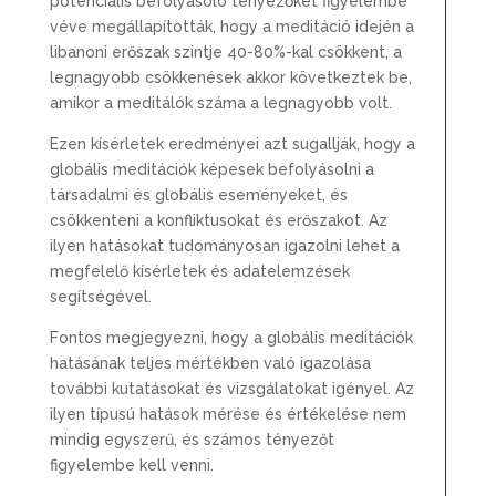
potenciális befolyásoló tényezőket figyelembe
véve megállapították, hogy a meditáció idején a
libanoni erőszak szintje 40-80%-kal csökkent, a
legnagyobb csökkenések akkor következtek be,
amikor a meditálók száma a legnagyobb volt.
Ezen kísérletek eredményei azt sugallják, hogy a
globális meditációk képesek befolyásolni a
társadalmi és globális eseményeket, és
csökkenteni a konfliktusokat és erőszakot. Az
ilyen hatásokat tudományosan igazolni lehet a
megfelelő kísérletek és adatelemzések
segítségével.
Fontos megjegyezni, hogy a globális meditációk
hatásának teljes mértékben való igazolása
további kutatásokat és vizsgálatokat igényel. Az
ilyen típusú hatások mérése és értékelése nem
mindig egyszerű, és számos tényezőt
figyelembe kell venni.