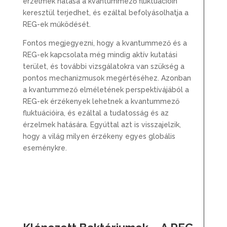
érzelmek hatása a kvantummező fluktuációin
keresztül terjedhet, és ezáltal befolyásolhatja a
REG-ek működését.
Fontos megjegyezni, hogy a kvantummező és a
REG-ek kapcsolata még mindig aktív kutatási
terület, és további vizsgálatokra van szükség a
pontos mechanizmusok megértéséhez. Azonban
a kvantummező elméletének perspektívájából a
REG-ek érzékenyek lehetnek a kvantummező
fluktuációira, és ezáltal a tudatosság és az
érzelmek hatására. Egyúttal azt is visszajelzik,
hogy a világ milyen érzékeny egyes globális
eseménykre.