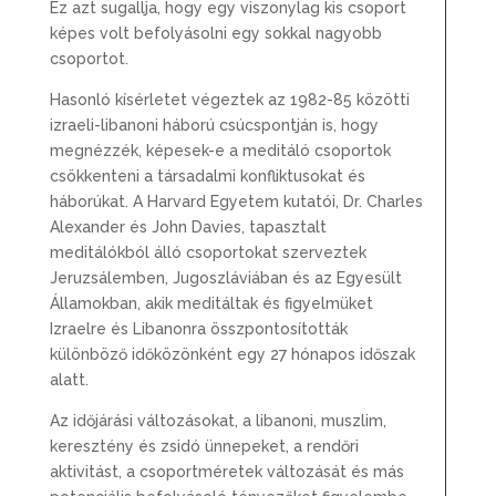
Ez azt sugallja, hogy egy viszonylag kis csoport
képes volt befolyásolni egy sokkal nagyobb
csoportot.
Hasonló kísérletet végeztek az 1982-85 közötti
izraeli-libanoni háború csúcspontján is, hogy
megnézzék, képesek-e a meditáló csoportok
csökkenteni a társadalmi konfliktusokat és
háborúkat. A Harvard Egyetem kutatói, Dr. Charles
Alexander és John Davies, tapasztalt
meditálókból álló csoportokat szerveztek
Jeruzsálemben, Jugoszláviában és az Egyesült
Államokban, akik meditáltak és figyelmüket
Izraelre és Libanonra összpontosították
különböző időközönként egy 27 hónapos időszak
alatt.
Az időjárási változásokat, a libanoni, muszlim,
keresztény és zsidó ünnepeket, a rendőri
aktivitást, a csoportméretek változását és más