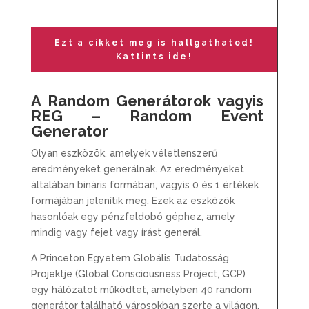
Ezt a cikket meg is hallgathatod!
Kattints ide!
A Random Generátorok vagyis
REG – Random Event
Generator
Olyan eszközök, amelyek véletlenszerű
eredményeket generálnak. Az eredményeket
általában bináris formában, vagyis 0 és 1 értékek
formájában jelenítik meg. Ezek az eszközök
hasonlóak egy pénzfeldobó géphez, amely
mindig vagy fejet vagy írást generál.
A Princeton Egyetem Globális Tudatosság
Projektje (Global Consciousness Project, GCP)
egy hálózatot működtet, amelyben 40 random
generátor található városokban szerte a világon.