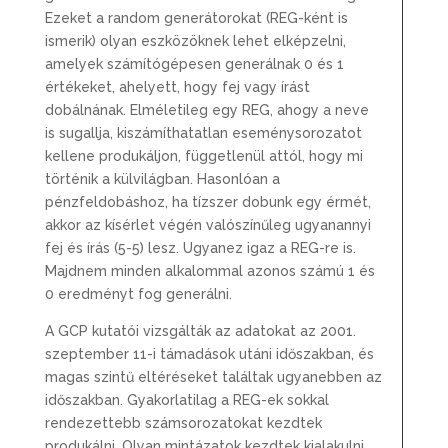
Ezeket a random generátorokat (REG-ként is
ismerik) olyan eszközöknek lehet elképzelni,
amelyek számítógépesen generálnak 0 és 1
értékeket, ahelyett, hogy fej vagy írást
dobálnának. Elméletileg egy REG, ahogy a neve
is sugallja, kiszámíthatatlan eseménysorozatot
kellene produkáljon, függetlenül attól, hogy mi
történik a külvilágban. Hasonlóan a
pénzfeldobáshoz, ha tízszer dobunk egy érmét,
akkor az kísérlet végén valószínűleg ugyanannyi
fej és írás (5-5) lesz. Ugyanez igaz a REG-re is.
Majdnem minden alkalommal azonos számú 1 és
0 eredményt fog generálni.
A GCP kutatói vizsgálták az adatokat az 2001.
szeptember 11-i támadások utáni időszakban, és
magas szintű eltéréseket találtak ugyanebben az
időszakban. Gyakorlatilag a REG-ek sokkal
rendezettebb számsorozatokat kezdtek
produkálni. Olyan mintázatok kezdtek kialakulni,