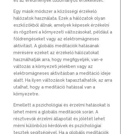
és az eredmények tudományos értékelését.
Egy másik módszer a közösségi érzékelő
hálózatok használata. Ezek a hálózatok olyan
eszközökből állnak, amelyek képesek érzékelni
és rögzíteni a környezeti változásokat, például a
földrengéseket vagy az elektromágneses
aktivitást. A globális meditációk hatásának
mérésére ezeket az érzékelő hálózatokat
használhatják arra, hogy megfigyeljék, van-e
változás a környezeti jelekben vagy az
elektromágneses aktivitásban a meditáció ideje
alatt. Ha ilyen változások tapasztalhatók, az arra
utalhat, hogy a meditáció hatással van a
környezetre.
Emellett a pszichológiai és érzelmi hatásokat is
lehet mérni a globális meditációk során. A
résztvevők érzelmi állapotát és jólétét lehet
mérni különböző kérdőívek és pszichológiai
tesztek segítségével. Ha a globális meditációk