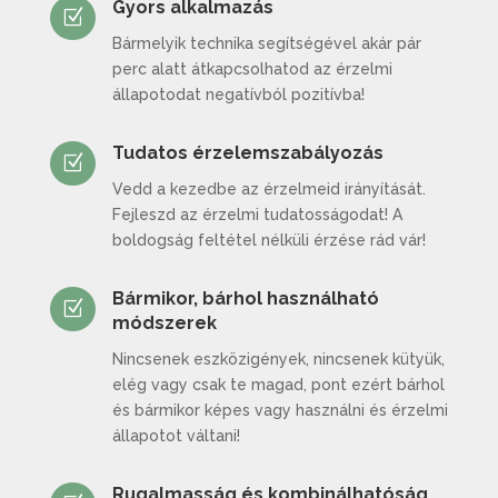
Gyors alkalmazás
Z
Bármelyik technika segítségével akár pár
perc alatt átkapcsolhatod az érzelmi
állapotodat negatívból pozitívba!
Tudatos érzelemszabályozás
Z
Vedd a kezedbe az érzelmeid irányítását.
Fejleszd az érzelmi tudatosságodat! A
boldogság feltétel nélküli érzése rád vár!
Bármikor, bárhol használható
Z
módszerek
Nincsenek eszközigények, nincsenek kütyük,
elég vagy csak te magad, pont ezért bárhol
és bármikor képes vagy használni és érzelmi
állapotot váltani!
Rugalmasság és kombinálhatóság