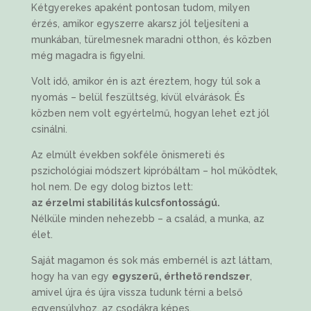
Kétgyerekes apaként pontosan tudom, milyen
érzés, amikor egyszerre akarsz jól teljesíteni a
munkában, türelmesnek maradni otthon, és közben
még magadra is figyelni.
Volt idő, amikor én is azt éreztem, hogy túl sok a
nyomás – belül feszültség, kívül elvárások. És
közben nem volt egyértelmű, hogyan lehet ezt jól
csinálni.
Az elmúlt években sokféle önismereti és
pszichológiai módszert kipróbáltam – hol működtek,
hol nem. De egy dolog biztos lett:
az érzelmi stabilitás kulcsfontosságú.
Nélküle minden nehezebb – a család, a munka, az
élet.
Saját magamon és sok más embernél is azt láttam,
hogy ha van egy
egyszerű, érthető rendszer
,
amivel újra és újra vissza tudunk térni a belső
egyensúlyhoz, az csodákra képes.