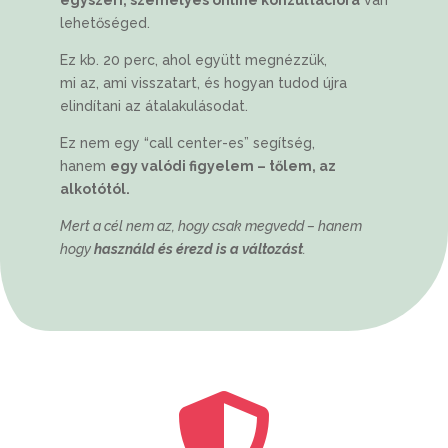
egyszeri, személyes online konzultációra
van
lehetőséged.
Ez kb. 20 perc, ahol együtt megnézzük,
mi az, ami visszatart, és hogyan tudod újra
elindítani az átalakulásodat.
Ez nem egy “call center-es” segítség,
hanem
egy valódi figyelem – tőlem, az
alkotótól.
Mert a cél nem az, hogy csak megvedd – hanem
hogy
használd és érezd is a változást
.
