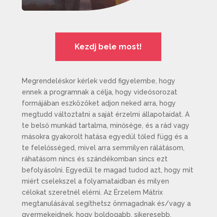
Kezdj bele most!
Megrendeléskor kérlek vedd figyelembe, hogy
ennek a programnak a célja, hogy videósorozat
formájában eszközöket adjon neked arra, hogy
megtudd változtatni a saját érzelmi állapotaidat. A
te belső munkád tartalma, minősége, és a rád vagy
másokra gyakorolt hatása egyedül tőled függ és a
te felelősséged, mivel arra semmilyen rálátásom,
ráhatásom nincs és szándékomban sincs ezt
befolyásolni. Egyedül te magad tudod azt, hogy mit
miért cselekszel a folyamataidban és milyen
célokat szeretnél elérni. Az Érzelem Mátrix
megtanulásával segíthetsz önmagadnak és/vagy a
gyermekeidnek, hogy boldogabb, sikeresebb,