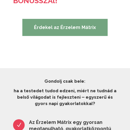
BÓNUSSZAl!
Érdekel az Érzelem Mátrix
Gondolj csak bele:
ha a testedet tudod edzeni,
miért ne tudnád a
belső világodat is fejleszteni – egyszerű és
gyors napi gyakorlatokkal?
Az Érzelem Mátrix egy gyorsan
N
megtanulható, gyakorlatközpontú