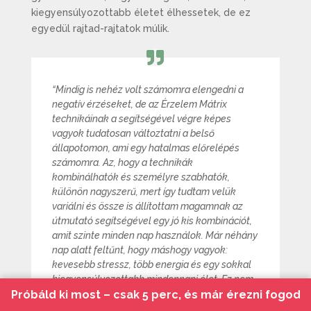
kiegyensúlyozottabb életet élhessetek, de ez
egyedül rajtad-rajtatok múlik.
“Mindig is nehéz volt számomra elengedni a
negatív érzéseket, de az Érzelem Mátrix
technikáinak a segítségével végre képes
vagyok tudatosan változtatni a belső
állapotomon, ami egy hatalmas előrelépés
számomra. Az, hogy a technikák
kombinálhatók és személyre szabhatók,
különön nagyszerű, mert így tudtam velük
variálni és össze is állítottam magamnak az
útmutató segítségével egy jó kis kombinációt,
amit szinte minden nap használok. Már néhány
nap alatt feltűnt, hogy máshogy vagyok:
kevesebb stressz, több energia és egy sokkal
kiegyensúlyozottabb mindennapi élet. Ez nem
csak egy program, hanem egy életre szóló
Próbáld ki most – csak 5 perc, és már érezni fogod
eszköztár!”