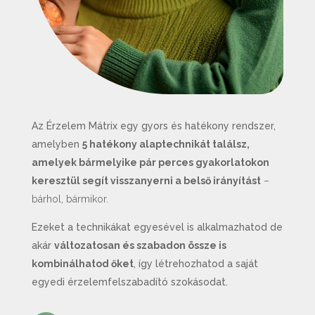
Az Érzelem Mátrix egy gyors és hatékony rendszer,
amelyben
5 hatékony alaptechnikát találsz,
amelyek bármelyike p
ár perces gyakorlatokon
keresztül segít visszanyerni a belső irányítást
–
bárhol, bármikor.
Ezeket a technikákat egyesével is alkalmazhatod de
akár
változatosan és
szabadon össze is
kombinálhatod őket
, így létrehozhatod a saját
egyedi érzelemfelszabadító szokásodat.