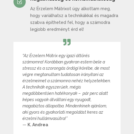
Z
Az Érzelem Mátrixot úgy alkottam meg,
hogy variálhatsz a technikákkal és magadra
szabva építheted fel, hogy a számodra
legjobb eredményt érd el!
“Az Érzelem Mátrix egy igazi áttörés
számomra! Korábban gyakran estem bele a
stressz és a szorongás ördögi körébe, de most
végre megtanultam tudatosan irányítani az
érzelmeimet a számomra nehéz helyzetekben.
A technikák egyszerűek, mégis
megdöbbentően hatékonyak – pár perc alatt
képes vagyok átváltani egy nyugodt,
magabiztos állapotba. Mindenkinek ajánlom,
aki gyors és gyakorlati megoldást keres az
érzelmi hullámvasútra!”
—
K. Andrea