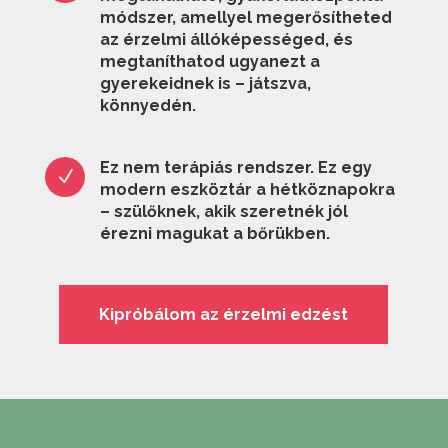
módszer, amellyel megerősítheted
az érzelmi állóképességed, és
megtaníthatod ugyanezt a
gyerekeidnek is – játszva,
könnyedén.
Ez nem terápiás rendszer. Ez egy
N
modern eszköztár a hétköznapokra
– szülőknek, akik szeretnék jól
érezni magukat a bőrükben.
Kipróbálom az érzelmi edzést