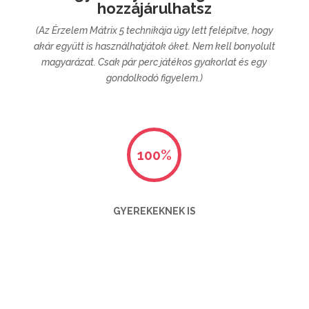
hozzájárulhatsz
(Az Érzelem Mátrix 5 technikája úgy lett felépítve, hogy
akár együtt is használhatjátok őket.
Nem kell bonyolult
magyarázat. Csak pár perc játékos gyakorlat és egy
gondolkodó figyelem.)
100
%
GYEREKEKNEK IS