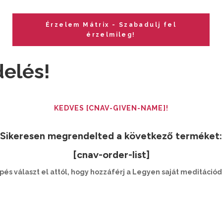
Érzelem Mátrix - Szabadulj fel
érzelmileg!
elés!
KEDVES [CNAV-GIVEN-NAME]!
Sikeresen megrendelted a következő terméket:
[cnav-order-list]
épés választ el attól, hogy hozzáférj a Legyen saját meditáci