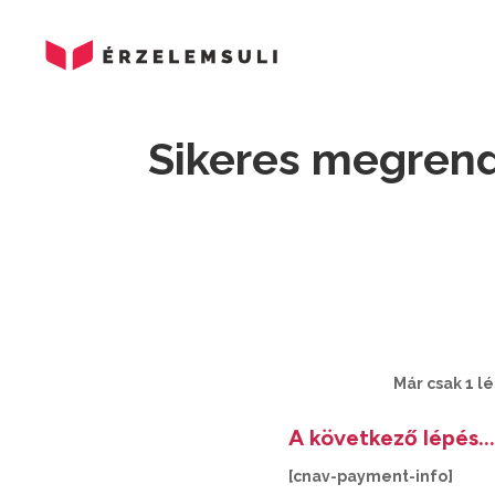
Sikeres megrend
Már csak 1 l
A következő lépés…
[cnav-payment-info]