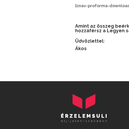
[cnav-proforma-downloa
Amint az összeg beérke
hozzáférsz a Legyen 
Üdvözlettel:
Ákos