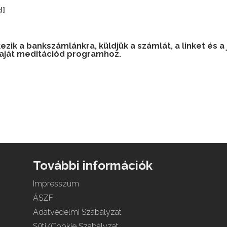
d]
zik a bankszámlánkra, küldjük a számlát, a linket és a
saját meditációd programhoz.
További információk
Impresszum
ÁSZF
Adatvédelmi Szabályzat
Süti/Cookie Szabályzat