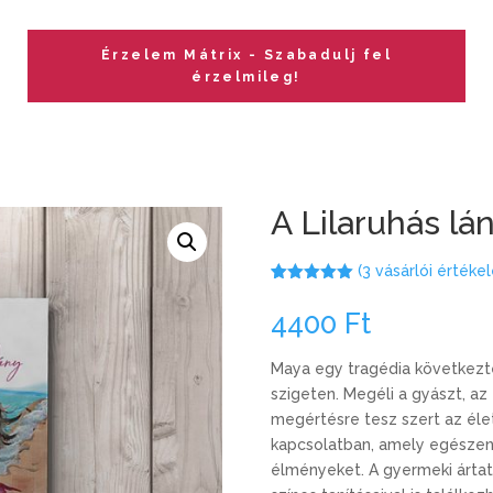
Érzelem Mátrix - Szabadulj fel
érzelmileg!
A Lilaruhás lá
(
3
vásárlói értékel
Értékelés
3
5.00
az 5-
4400
Ft
ből,
értékelés
alapján
Maya egy tragédia következté
szigeten. Megéli
a
gyászt, az 
megértésre tesz szert az éle
kapcsolatban, amely egészen
élményeket.
A
gyermeki ártat