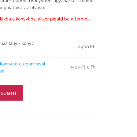
ozhatunk ebben
a
könyvben, ugyanakkor
a
humor
angulatával az olvasót.
dékba a könyvhöz, akkor pipáld be a termék
uhás lány - könyv
4400
Ft
 könnyed eleganciával
Original
Current
3500
Ft
0
Ft
ag
price
price
was:
is:
3500 Ft.
0 Ft.
eszem