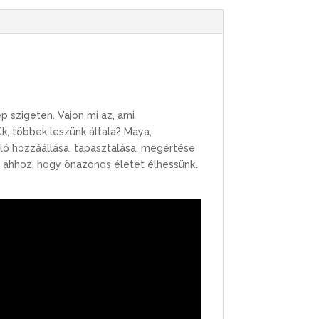
p szigeten. Vajon mi az, ami
, többek leszünk általa? Maya,
aló hozzáállása, tapasztalása, megértése
ahhoz, hogy önazonos életet élhessünk.