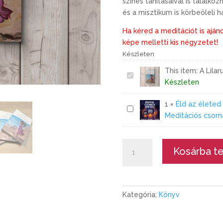
színes tanításaival is találk
és
a
misztikum is körbeöleli h
Ha kéred a meditációt is aján
képe melletti kis négyzetet!
Készleten
This item:
A Lilar
A
Készleten
L
i
1
×
Éld az életed
É
l
Meditációs csom
l
a
d
r
A
a
u
Kosárba t
Lilaruhás
z
h
lány
é
á
-
l
s
könyv
e
l
Kategória:
Könyv
mennyiség
t
á
e
n