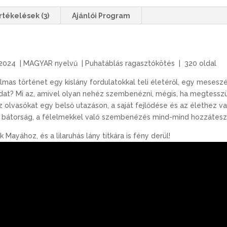
d
y
k
-
rtékelések (3)
Ajánlói Program
ö
k
n
ö
n
n
y
y
2024
|
MAGYAR nyelvű
|
Puhatáblás ragasztókötés
|
320 oldal
e
v
lmas történet egy kislány fordulatokkal teli életéről, egy meseszé
d
t? Mi az, amivel olyan nehéz szembenézni, mégis, ha megtesszük
e
az olvasókat egy belső utazáson,
a
saját fejlődése és az élethez v
l
bátorság,
a
félelmekkel való szembenézés mind-mind hozzátesz 
e
g
zik Mayához, és
a
lilaruhás
lány
titkára is fény derül!
a
n
c
i
á
v
a
l