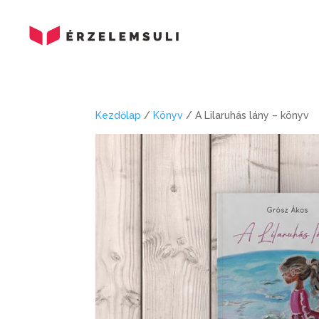
Kezdőlap
/
Könyv
/ A Lilaruhás lány – könyv