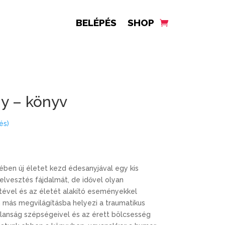
BELÉPÉS
SHOP
ny – könyv
és)
ben új életet kezd édesanyjával egy kis
elvesztés fájdalmát, de idővel olyan
tével és az életét alakító eseményekkel
 más megvilágításba helyezi
a
traumatikus
lanság szépségeivel és az érett bölcsesség