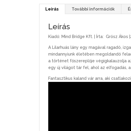
Leírás
További információk
É
Leírás
Kiadó: Mind Bridge Kft. | Írta: Grósz Ákos |
A Lilarhuás lány egy magával ragadó, izga
mindannyiunk életében megoldandó felada
a
történet főszereplője végigkalauzolja 
egy új világot tár fel, ahol az elfogadás,
a
Fantasztikus kaland vár arra, aki csatlako