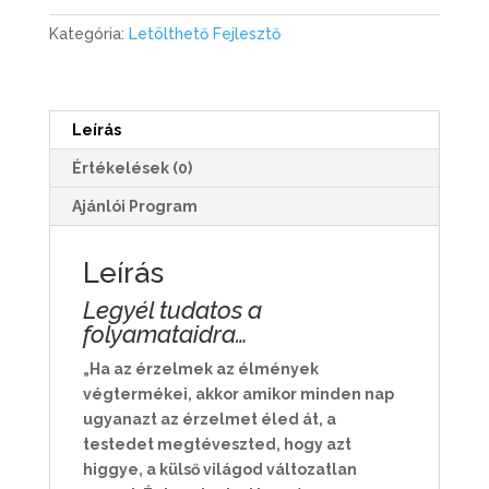
r
d
Kategória:
Letölthető Fejlesztő
é
s
g
y
Leírás
ű
Értékelések (0)
j
t
Ajánlói Program
e
m
Leírás
é
n
Legyél tudatos a
y
folyamataidra…
e
„Ha az érzelmek az élmények
-
végtermékei, akkor amikor minden nap
L
ugyanazt az érzelmet éled át, a
i
testedet megtéveszted, hogy azt
t
higgye, a külső világod változatlan
e