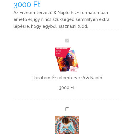
3000
Ft
Az Érzelemtervező & Napló PDF formátumban
érhető el, így nincs szükséged semmilyen extra
lépésre, hogy egyből használni tudd.
É
r
z
e
l
e
This item:
Érzelemtervező & Napló
m
3000
Ft
t
e
r
v
L
e
e
z
g
ő
y