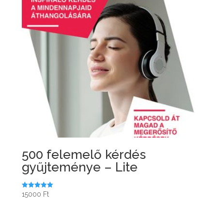
500 felemelő kérdés
gyűjteménye – Lite
Értékelés:
15000
Ft
5.00
/ 5