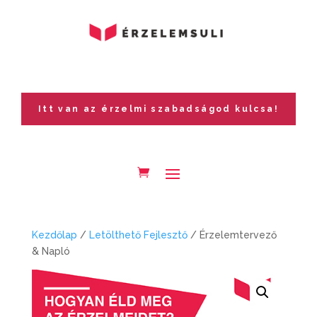
Itt van az érzelmi szabadságod kulcsa!
Kezdőlap
/
Letölthető Fejlesztő
/ Érzelemtervező
& Napló