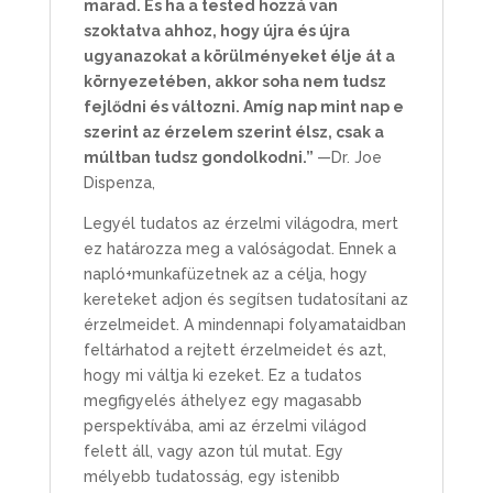
marad. És ha a tested hozzá van
szoktatva ahhoz, hogy újra és újra
ugyanazokat a körülményeket élje át a
környezetében, akkor soha nem tudsz
fejlődni és változni. Amíg nap mint nap e
szerint az érzelem szerint élsz, csak a
múltban tudsz gondolkodni.”
—Dr. Joe
Dispenza,
Legyél tudatos az érzelmi világodra, mert
ez határozza meg a valóságodat. Ennek a
napló+munkafüzetnek az a célja, hogy
kereteket adjon és segítsen tudatosítani az
érzelmeidet. A mindennapi folyamataidban
feltárhatod a rejtett érzelmeidet és azt,
hogy mi váltja ki ezeket. Ez a tudatos
megfigyelés áthelyez egy magasabb
perspektívába, ami az érzelmi világod
felett áll, vagy azon túl mutat. Egy
mélyebb tudatosság, egy istenibb