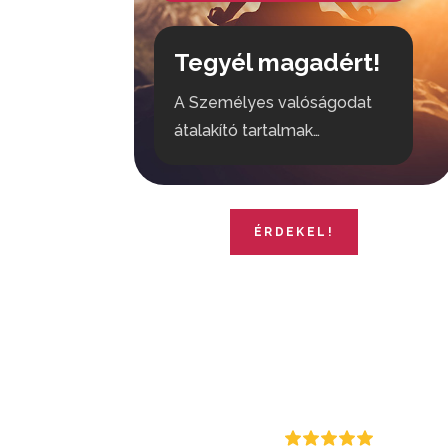
Tegyél magadért!
A Személyes valóságodat
átalakító tartalmak…
ÉRDEKEL!