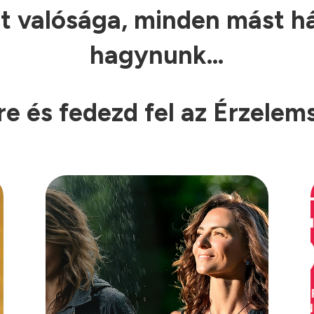
t valósága, minden mást há
hagynunk…
e és fedezd fel az Érzelems