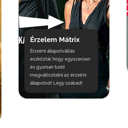
Érzelem Mátrix
Érzelmi állapotváltás
eszköztár, hogy egyszerűen
és gyorsan tudd
megváltoztatni az érzelmi
állapotod! Légy szabad!