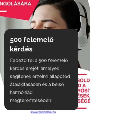
500 felemelő
kérdés
Fedezd fel a 500 felemelő
kérdés erejét, amelyek
segítenek érzelmi állapotod
átalakításában és a belső
harmóniád
megteremtésében.