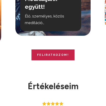
együtt!
Élő, személyes, közös
meditáció…
FELIRATKOZOM!
Értékeléseim