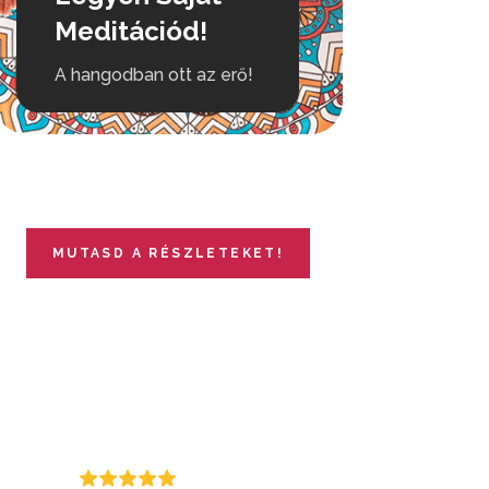
Meditációd!
A hangodban ott az erő!
MUTASD A RÉSZLETEKET!