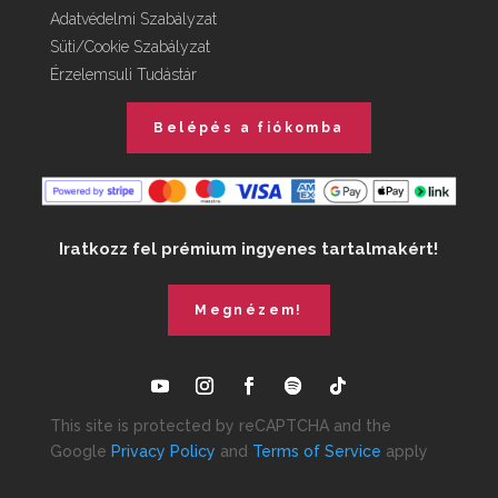
Adatvédelmi Szabályzat
Süti/Cookie Szabályzat
Érzelemsuli Tudástár
Belépés a fiókomba
Iratkozz fel prémium ingyenes tartalmakért!
Megnézem!
This site is protected by reCAPTCHA and the
Google
Privacy Policy
and
Terms of Service
apply