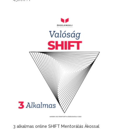
3 alkalmas online SHIFT Mentorálás Ákossal