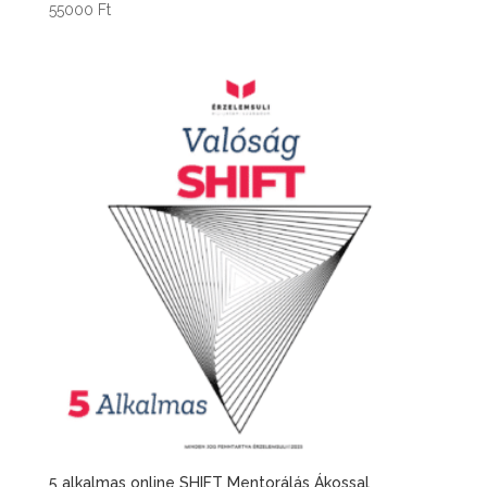
55000
Ft
5 alkalmas online SHIFT Mentorálás Ákossal