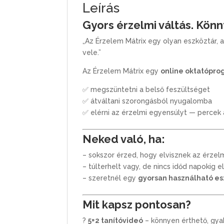
Leírás
Gyors érzelmi váltás. Könn
„Az Érzelem Mátrix egy olyan eszköztár, 
vele.”
Az Érzelem Mátrix egy
online oktatópr
✅ megszüntetni a belső feszültséget
✅ átváltani szorongásból nyugalomba
✅ elérni az érzelmi egyensúlyt — percek 
Neked való, ha:
– sokszor érzed, hogy elvisznek az érzel
– túlterhelt vagy, de nincs időd napokig e
– szeretnél egy
gyorsan használható es
Mit kapsz pontosan?
?
5+2 tanítóvideó
– könnyen érthető, gya