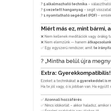
?
5 alkalmazható technika
– választható
?
5
vezetett hanganyag
– segít visszata
?
1 nyomtatható segédlet (PDF)
– emlék
Miért más ez, mint bármi, 
❌ Nem kellenek meditációk vagy órákig t
❌ Nem elemzünk — hanem
átkapcsolun
✅ Egy egyszerű rendszer, amit
te irányít
? „Mintha belül újra megny
Extra: Gyerekkompatibilis!
Ezeket a technikákat
a gyerekeddel is 
Ha te jól vagy, ő is jobban van. Ha együtt
✅
Azonnali hozzáférés
✅ Nincs időkorlát – akkor haladsz, amikor
✅ Érzelmi eszköztár egy életen át