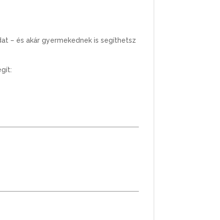
dat – és akár gyermekednek is segíthetsz
gít: