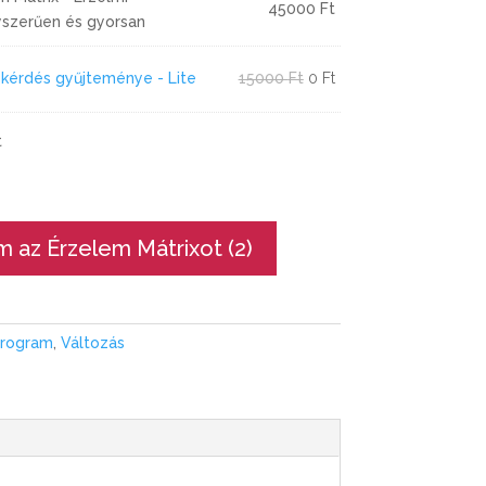
45000
Ft
yszerűen és gyorsan
Original
Current
kérdés gyűjteménye - Lite
15000
Ft
0
Ft
price
price
was:
is:
t
15000 Ft.
0 Ft.
m az Érzelem Mátrixot
2
Program
,
Változás