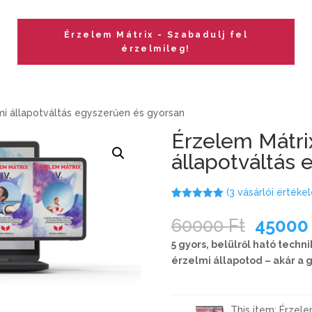
Érzelem Mátrix - Szabadulj fel
érzelmileg!
mi állapotváltás egyszerűen és gyorsan
Érzelem Mátri
állapotváltás
(
3
vásárlói értékel
Értékelés
3
5.00
az 5-
60000
Ft
4500
ből,
értékelés
5 gyors, belülről ható techn
alapján
érzelmi állapotod – akár a 
This item:
Érzele