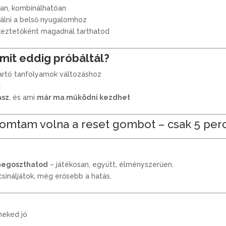
e
an, kombinálhatóan
r
lálni a belső nyugalomhoz
ű
eztetőként magadnál tarthatod
e
n
amit eddig próbáltál?
é
artó tanfolyamok változáshoz
s
k
g
asz
, és ami
már ma működni kezdhet
y
o
r
omtam volna a reset gombot – csak 5 perc 
s
a
n
megoszthatod
– játékosan, együtt, élményszerűen.
 csináljátok, még erősebb a hatás.
 neked jó