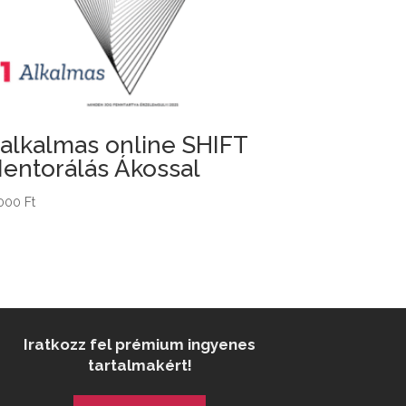
 alkalmas online SHIFT
entorálás Ákossal
000
Ft
Iratkozz fel prémium ingyenes
tartalmakért!