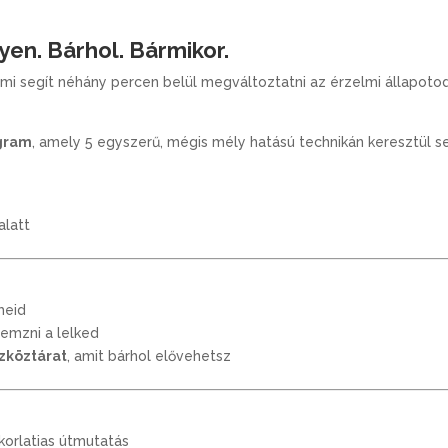
g
i
y
á
yen. Bárhol. Bármikor.
ű
l
ami segít néhány percen belül megváltoztatni az érzelmi állapoto
j
l
t
a
e
p
ogram
, amely 5 egyszerű, mégis mély hatású technikán keresztül se
m
o
é
t
n
v
y
alatt
á
e
l
-
t
L
á
meid
i
s
lemzni a lelked
t
e
zköztárat
, amit bárhol elővehetsz
e
g
y
s
z
korlatias útmutatás