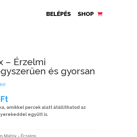
BELÉPÉS
SHOP
x – Érzelmi
 egyszerűen és gyorsan
és)
0
Ft
ika, amikkel percek alatt átállíthatod az
gyerekeddel együtt is.
m Mátrix - Érzelmi