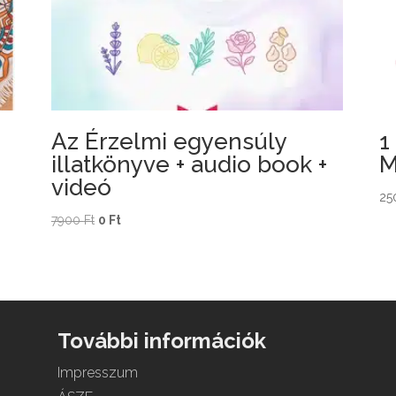
Az Érzelmi egyensúly
1
illatkönyve + audio book +
M
videó
25
Original
Current
7900
Ft
0
Ft
price
price
was:
is:
7900 Ft.
0 Ft.
További információk
Impresszum