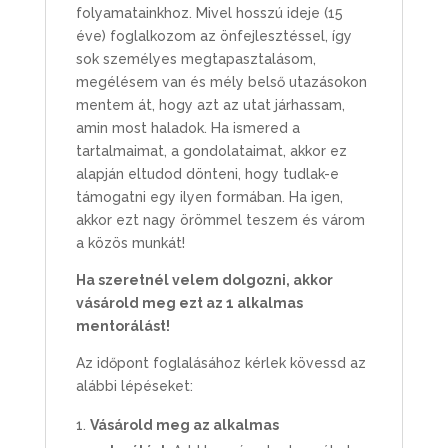
folyamatainkhoz. Mivel hosszú ideje (15
éve) foglalkozom az önfejlesztéssel, így
sok személyes megtapasztalásom,
megélésem van és mély belső utazásokon
mentem át, hogy azt az utat járhassam,
amin most haladok. Ha ismered a
tartalmaimat, a gondolataimat, akkor ez
alapján eltudod dönteni, hogy tudlak-e
támogatni egy ilyen formában. Ha igen,
akkor ezt nagy örömmel teszem és várom
a közös munkát!
Ha szeretnél velem dolgozni, akkor
vásárold meg ezt az 1 alkalmas
mentorálást!
Az időpont foglalásához kérlek kövessd az
alábbi lépéseket:
Vásárold meg az alkalmas