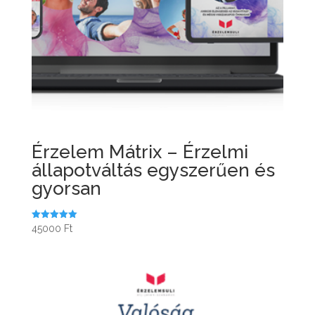
Érzelem Mátrix – Érzelmi
állapotváltás egyszerűen és
gyorsan
Értékelés:
45000
Ft
5.00
/ 5