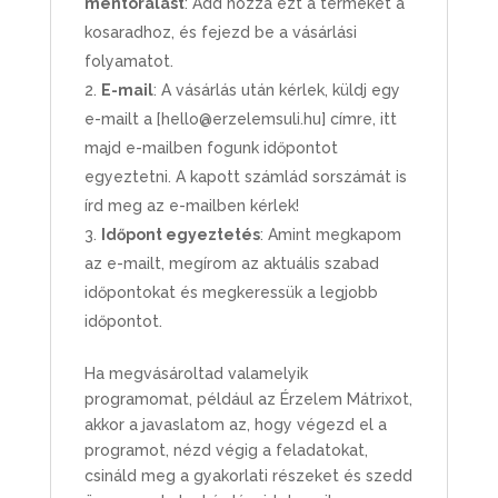
mentorálást
: Add hozzá ezt a terméket a
kosaradhoz, és fejezd be a vásárlási
folyamatot.
E-mail
: A vásárlás után kérlek, küldj egy
e-mailt a [hello@erzelemsuli.hu] címre, itt
majd e-mailben fogunk időpontot
egyeztetni. A kapott számlád sorszámát is
írd meg az e-mailben kérlek!
Időpont egyeztetés
: Amint megkapom
az e-mailt, megírom az aktuális szabad
időpontokat és megkeressük a legjobb
időpontot.
Ha megvásároltad valamelyik
programomat, például az Érzelem Mátrixot,
akkor a javaslatom az, hogy végezd el a
programot, nézd végig a feladatokat,
csináld meg a gyakorlati részeket és szedd