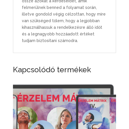
össze azokat a kérdéseidet, amik
felmerülnek benned a folyamat során,
illetve gondold végig célzottan, hogy mire
van szükséged tőlem, hogy a legjobban
kihasználhassuk a rendelkezésre álló időt
és a legnagyobb hozzáadott értéket
tudjam biztosítani számodra.
Kapcsolódó termékek