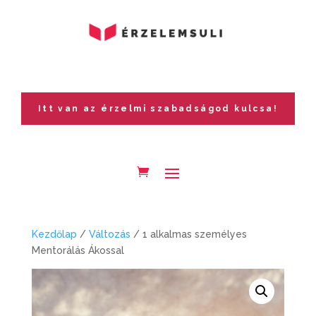
Itt van az érzelmi szabadságod kulcsa!
Kezdőlap
/
Változás
/ 1 alkalmas személyes
Mentorálás Ákossal