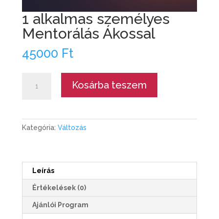
1 alkalmas személyes
Mentorálás Ákossal
45000
Ft
1
Kosárba teszem
alkalmas
személyes
Mentorálás
Ákossal
Kategória:
Változás
mennyiség
Leírás
Értékelések (0)
Ajánlói Program