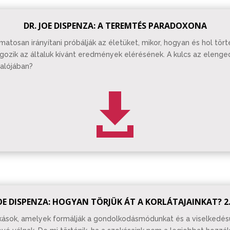
DR. JOE DISPENZA: A TEREMTÉS PARADOXONA
atosan irányítani próbálják az életüket, mikor, hogyan és hol tö
ozik az általuk kívánt eredmények elérésének. A kulcs az elenged
alójában?

JOE DISPENZA: HOGYAN TÖRJÜK ÁT A KORLÁTAJAINKAT? 2.
kások, amelyek formálják a gondolkodásmódunkat és a viselkedés