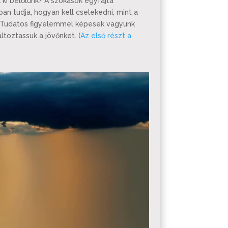
 ki belőlünk? A szokások egyfajta
an tudja, hogyan kell cselekedni, mint a
. Tudatos figyelemmel képesek vagyunk
ltoztassuk a jövőnket. (
Az első részt a