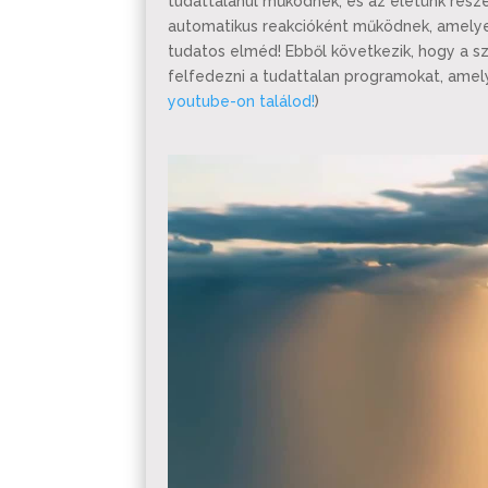
tudattalanul működnek, és az életünk részé
automatikus reakcióként működnek, amelyeke
tudatos elméd! Ebből következik, hogy a 
felfedezni a tudattalan programokat, amely
youtube-on találod!
)