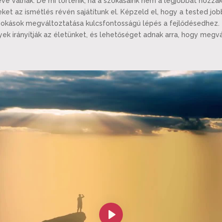
vé válnak. De mi történik, ha a szokásaink nem a legjobbat hozzák
t az ismétlés révén sajátítunk el. Képzeld el, hogy a tested jobb
szokások megváltoztatása kulcsfontosságú lépés a fejlődésedhez
ek irányítják az életünket, és lehetőséget adnak arra, hogy megvá