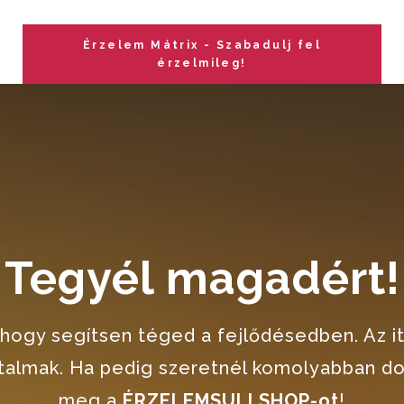
Érzelem Mátrix - Szabadulj fel
érzelmileg!
Tegyél magadért!
, hogy segítsen téged a fejlődésedben. Az i
artalmak. Ha pedig szeretnél komolyabban d
meg a
ÉRZELEMSULI SHOP-ot
!