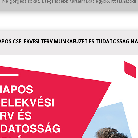
Ne görgess sokat, a legfrissebb tartalmakat egyből itt láthatod!
APOS CSELEKVÉSI TERV MUNKAFÜZET ÉS TUDATOSSÁG N